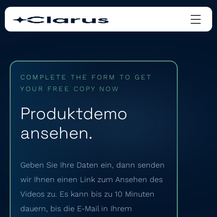
COMPLETE THE FORM TO GET
YOUR FREE COPY NOW
Produktdemo
ansehen.
Geben Sie Ihre Daten ein, dann senden
wir Ihnen einen Link zum Ansehen des
Videos zu. Es kann bis zu 10 Minuten
dauern, bis die E-Mail in Ihrem