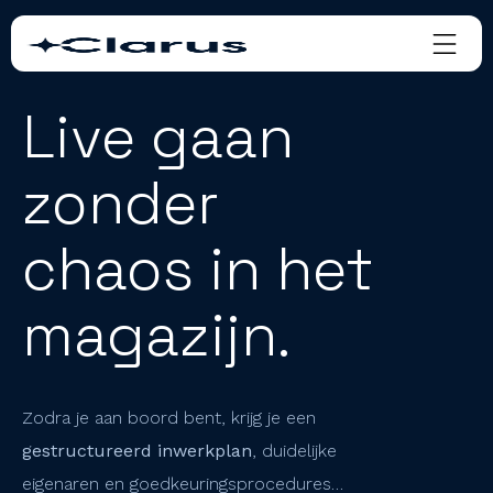
Live gaan
zonder
chaos in het
magazijn.
Zodra je aan boord bent, krijg je een
gestructureerd inwerkplan
, duidelijke
eigenaren en goedkeuringsprocedures…