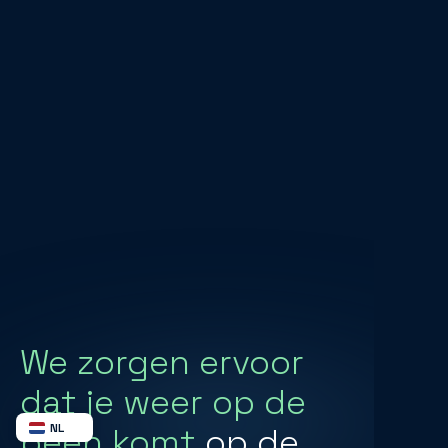
We zorgen ervoor
dat je weer op de
NL
been komt
op de